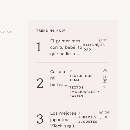
TRENDING NOW
edor de
29
El primer mes
in 
1
0
MATERN
con tu bebé: lo
IDAD
que nadie te
cuenta
Carta a
in 
TEXTOS CON 
31
mi
2
ALMA
hermana
0
TEXTOS 
en su
EMOCIONALES Y 
CARTAS
cumplea
ños
24
Los mejores
in 
3
0
JUEGOS Y 
juguetes
JUGUETES
VTech según