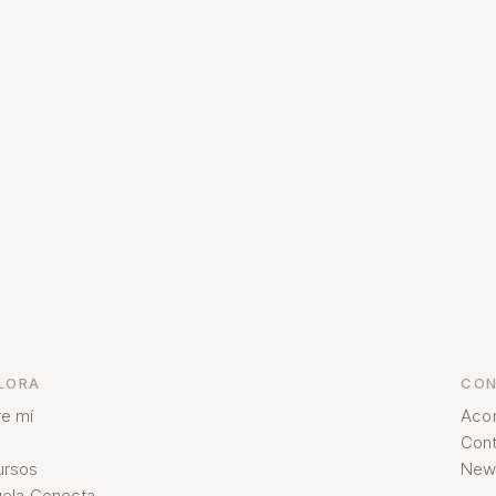
LORA
CON
e mí
Aco
Cont
ursos
News
ela Conecta