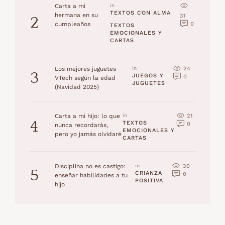
Carta a mi
in 
TEXTOS CON ALMA
hermana en su
31
2
0
cumpleaños
TEXTOS 
EMOCIONALES Y 
CARTAS
24
Los mejores juguetes
in 
3
JUEGOS Y 
0
VTech según la edad
JUGUETES
(Navidad 2025)
21
Carta a mi hijo: lo que
in 
4
TEXTOS 
0
nunca recordarás,
EMOCIONALES Y 
pero yo jamás olvidaré
CARTAS
30
Disciplina no es castigo:
in 
5
CRIANZA 
0
enseñar habilidades a tu
POSITIVA
hijo