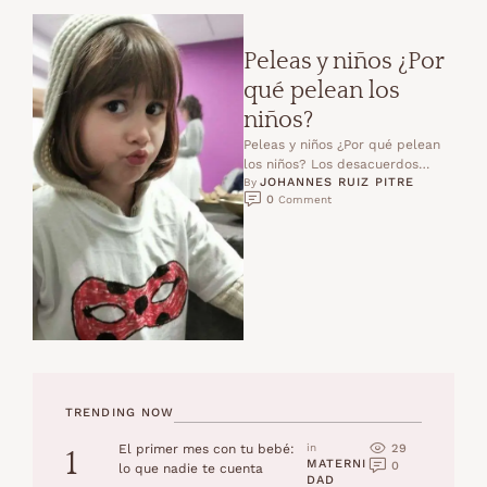
Peleas y niños ¿Por
qué pelean los
niños?
Peleas y niños ¿Por qué pelean
los niños? Los desacuerdos
JOHANNES RUIZ PITRE
entre los niños son muy
By 
0
 Comment
comunes, son parte del …
TRENDING NOW
29
El primer mes con tu bebé:
in 
1
MATERNI
0
lo que nadie te cuenta
DAD