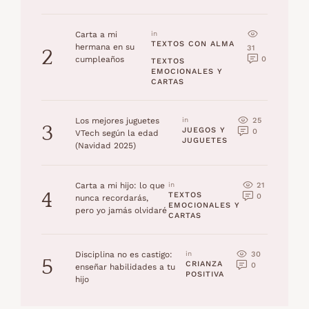
Carta a mi
in 
TEXTOS CON ALMA
hermana en su
31
2
0
cumpleaños
TEXTOS 
EMOCIONALES Y 
CARTAS
25
Los mejores juguetes
in 
3
JUEGOS Y 
0
VTech según la edad
JUGUETES
(Navidad 2025)
21
Carta a mi hijo: lo que
in 
4
TEXTOS 
0
nunca recordarás,
EMOCIONALES Y 
pero yo jamás olvidaré
CARTAS
30
Disciplina no es castigo:
in 
5
CRIANZA 
0
enseñar habilidades a tu
POSITIVA
hijo