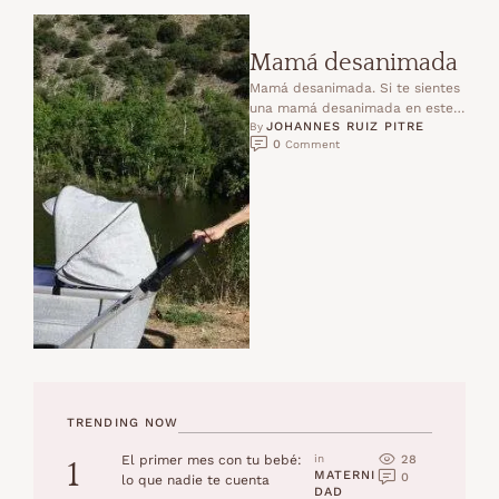
Mamá desanimada
Mamá desanimada. Si te sientes
una mamá desanimada en este
JOHANNES RUIZ PITRE
momento, este cambio de
By 
0
 Comment
mentalidad te ayudará a …
TRENDING NOW
28
El primer mes con tu bebé:
in 
1
MATERNI
0
lo que nadie te cuenta
DAD