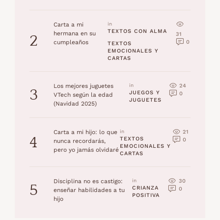
Carta a mi
in 
TEXTOS CON ALMA
hermana en su
31
2
0
cumpleaños
TEXTOS 
EMOCIONALES Y 
CARTAS
24
Los mejores juguetes
in 
3
JUEGOS Y 
0
VTech según la edad
JUGUETES
(Navidad 2025)
21
Carta a mi hijo: lo que
in 
4
TEXTOS 
0
nunca recordarás,
EMOCIONALES Y 
pero yo jamás olvidaré
CARTAS
30
Disciplina no es castigo:
in 
5
CRIANZA 
0
enseñar habilidades a tu
POSITIVA
hijo