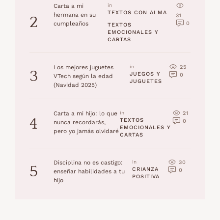
Carta a mi
in 
TEXTOS CON ALMA
hermana en su
31
2
0
cumpleaños
TEXTOS 
EMOCIONALES Y 
CARTAS
25
Los mejores juguetes
in 
3
JUEGOS Y 
0
VTech según la edad
JUGUETES
(Navidad 2025)
21
Carta a mi hijo: lo que
in 
4
TEXTOS 
0
nunca recordarás,
EMOCIONALES Y 
pero yo jamás olvidaré
CARTAS
30
Disciplina no es castigo:
in 
5
CRIANZA 
0
enseñar habilidades a tu
POSITIVA
hijo