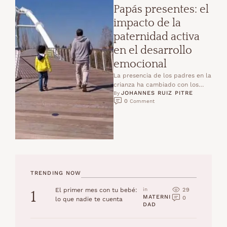
Papás presentes: el
impacto de la
paternidad activa
en el desarrollo
emocional
La presencia de los padres en la
crianza ha cambiado con los
JOHANNES RUIZ PITRE
años. Hoy sabemos que un papá
By 
0
 Comment
…
TRENDING NOW
29
El primer mes con tu bebé:
in 
1
MATERNI
0
lo que nadie te cuenta
DAD