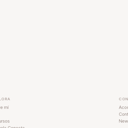
LORA
CON
e mí
Aco
Cont
ursos
News
ela Conecta