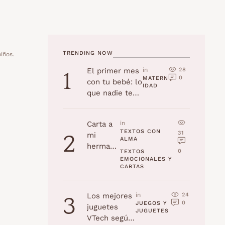
TRENDING NOW
niños.
28
El primer mes
in 
1
0
MATERN
con tu bebé: lo
IDAD
que nadie te
cuenta
Carta a
in 
TEXTOS CON 
31
mi
2
ALMA
hermana
0
TEXTOS 
en su
EMOCIONALES Y 
CARTAS
cumplea
ños
24
Los mejores
in 
3
0
JUEGOS Y 
juguetes
JUGUETES
VTech según