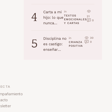
la edad
(Navidad
Carta a mi
in 
4
2025)
TEXTOS 
21
hijo: lo que
EMOCIONALES 
0
nunca
Y CARTAS
recordarás,
pero yo
30
Disciplina no
in 
5
jamás
0
CRIANZA 
es castigo:
olvidaré
POSITIVA
enseñar
habilidades a
tu hijo
ECTA
mpañamiento
acto
letter