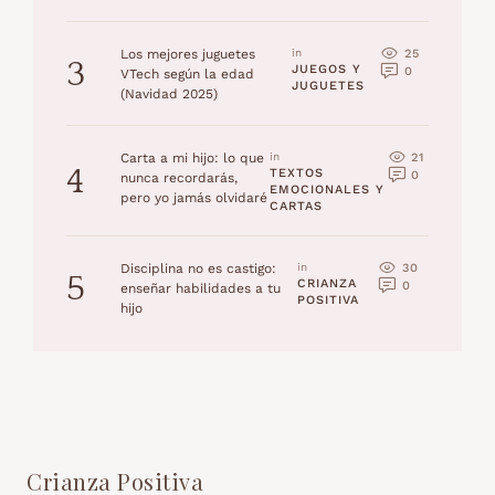
25
Los mejores juguetes
in 
3
JUEGOS Y 
0
VTech según la edad
JUGUETES
(Navidad 2025)
21
Carta a mi hijo: lo que
in 
4
TEXTOS 
0
nunca recordarás,
EMOCIONALES Y 
pero yo jamás olvidaré
CARTAS
30
Disciplina no es castigo:
in 
5
CRIANZA 
0
enseñar habilidades a tu
POSITIVA
hijo
Crianza Positiva