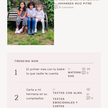
JOHANNES RUIZ PITRE
para viajar en coche con niños.
By 
0
 Comment
Los viajes largos …
TRENDING NOW
29
El primer mes con tu bebé:
in 
1
MATERNI
0
lo que nadie te cuenta
DAD
Carta a mi
in 
TEXTOS CON ALMA
hermana en su
31
2
0
cumpleaños
TEXTOS 
EMOCIONALES Y 
CARTAS