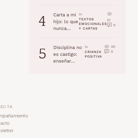
la edad
(Navidad
Carta a mi
in 
4
2025)
TEXTOS 
21
hijo: lo que
EMOCIONALES 
0
nunca
Y CARTAS
recordarás,
pero yo
30
Disciplina no
in 
5
jamás
0
CRIANZA 
es castigo:
olvidaré
POSITIVA
enseñar
habilidades a
tu hijo
ECTA
mpañamiento
acto
letter