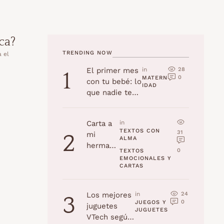
ca?
TRENDING NOW
a el
28
El primer mes
in 
1
0
MATERN
con tu bebé: lo
IDAD
que nadie te
cuenta
Carta a
in 
TEXTOS CON 
31
mi
2
ALMA
hermana
0
TEXTOS 
en su
EMOCIONALES Y 
CARTAS
cumplea
ños
24
Los mejores
in 
3
0
JUEGOS Y 
juguetes
JUGUETES
VTech según