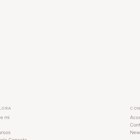
LORA
CON
e mí
Aco
Cont
ursos
News
ela Conecta