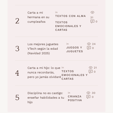
Carta a mi
in 
TEXTOS CON ALMA
hermana en su
31
2
0
cumpleaños
TEXTOS 
EMOCIONALES Y 
CARTAS
24
Los mejores juguetes
in 
3
JUEGOS Y 
0
VTech según la edad
JUGUETES
(Navidad 2025)
21
Carta a mi hijo: lo que
in 
4
TEXTOS 
0
nunca recordarás,
EMOCIONALES Y 
pero yo jamás olvidaré
CARTAS
30
Disciplina no es castigo:
in 
5
CRIANZA 
0
enseñar habilidades a tu
POSITIVA
hijo