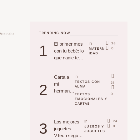
TRENDING NOW
Antes de
28
El primer mes
in 
1
0
MATERN
con tu bebé: lo
IDAD
que nadie te
cuenta
Carta a
in 
TEXTOS CON 
31
mi
2
ALMA
hermana
0
TEXTOS 
en su
EMOCIONALES Y 
CARTAS
cumpleañ
os
24
Los mejores
in 
3
0
JUEGOS Y 
juguetes
JUGUETES
VTech según