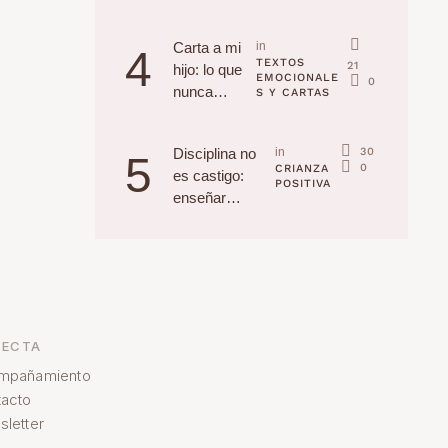
la edad
(Navidad
Carta a mi
in 
4
2025)
TEXTOS 
21
hijo: lo que
EMOCIONALE
0
nunca
S Y CARTAS
recordarás,
pero yo
30
Disciplina no
in 
5
jamás
0
CRIANZA 
es castigo:
olvidaré
POSITIVA
enseñar
habilidades a tu
hijo
ECTA
mpañamiento
acto
letter