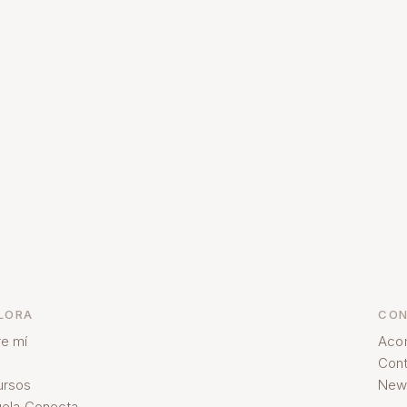
LORA
CON
e mí
Aco
Cont
ursos
News
ela Conecta