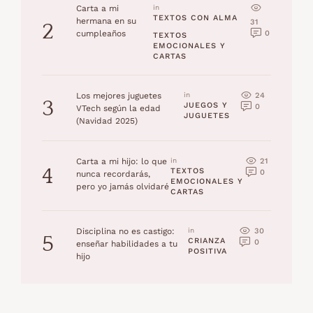
Carta a mi
in 
TEXTOS CON ALMA
hermana en su
31
2
0
cumpleaños
TEXTOS 
EMOCIONALES Y 
CARTAS
24
Los mejores juguetes
in 
3
JUEGOS Y 
0
VTech según la edad
JUGUETES
(Navidad 2025)
21
Carta a mi hijo: lo que
in 
4
TEXTOS 
0
nunca recordarás,
EMOCIONALES Y 
pero yo jamás olvidaré
CARTAS
30
Disciplina no es castigo:
in 
5
CRIANZA 
0
enseñar habilidades a tu
POSITIVA
hijo