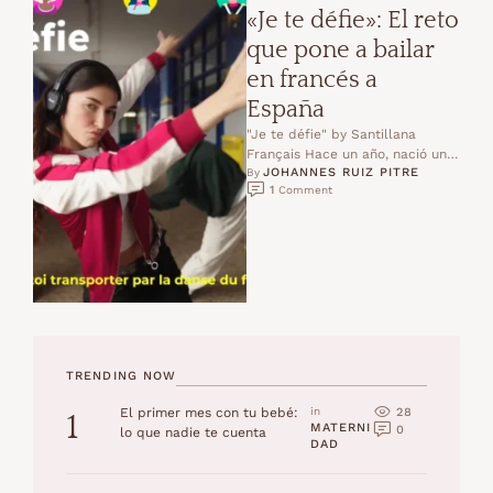
«Je te défie»: El reto
que pone a bailar
en francés a
España
"Je te défie" by Santillana
Français Hace un año, nació un
JOHANNES RUIZ PITRE
desafío con un propósito claro:
By 
1
 Comment
despertar el …
TRENDING NOW
28
El primer mes con tu bebé:
in 
1
MATERNI
0
lo que nadie te cuenta
DAD