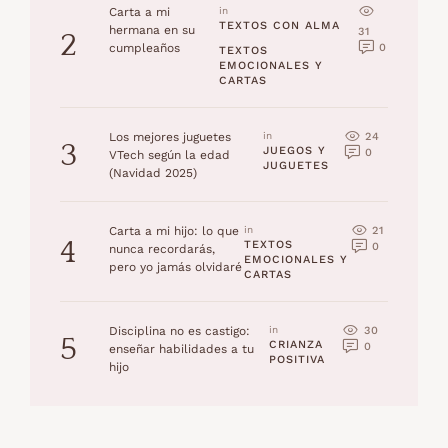
Carta a mi
in 
TEXTOS CON ALMA
hermana en su
31
2
0
cumpleaños
TEXTOS 
EMOCIONALES Y 
CARTAS
24
Los mejores juguetes
in 
3
JUEGOS Y 
0
VTech según la edad
JUGUETES
(Navidad 2025)
21
Carta a mi hijo: lo que
in 
4
TEXTOS 
0
nunca recordarás,
EMOCIONALES Y 
pero yo jamás olvidaré
CARTAS
30
Disciplina no es castigo:
in 
5
CRIANZA 
0
enseñar habilidades a tu
POSITIVA
hijo