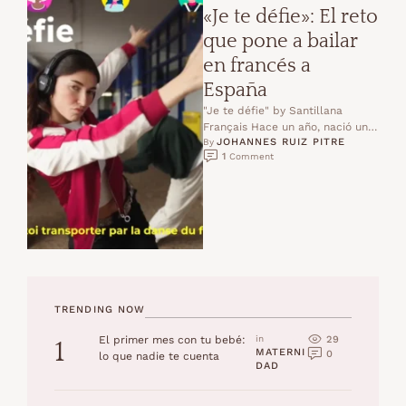
«Je te défie»: El reto
que pone a bailar
en francés a
España
"Je te défie" by Santillana
Français Hace un año, nació un
JOHANNES RUIZ PITRE
desafío con un propósito claro:
By 
1
 Comment
despertar el …
TRENDING NOW
29
El primer mes con tu bebé:
in 
1
MATERNI
0
lo que nadie te cuenta
DAD