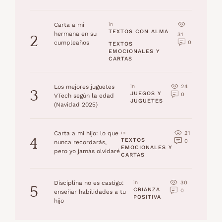
Carta a mi
in 
TEXTOS CON ALMA
hermana en su
31
2
0
cumpleaños
TEXTOS 
EMOCIONALES Y 
CARTAS
24
Los mejores juguetes
in 
3
JUEGOS Y 
0
VTech según la edad
JUGUETES
(Navidad 2025)
21
Carta a mi hijo: lo que
in 
4
TEXTOS 
0
nunca recordarás,
EMOCIONALES Y 
pero yo jamás olvidaré
CARTAS
30
Disciplina no es castigo:
in 
5
CRIANZA 
0
enseñar habilidades a tu
POSITIVA
hijo