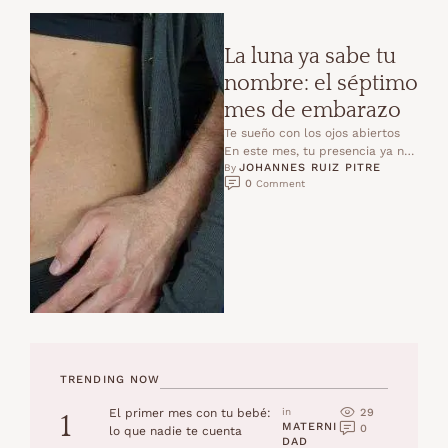
La luna ya sabe tu
nombre: el séptimo
mes de embarazo
Te sueño con los ojos abiertos
En este mes, tu presencia ya no
JOHANNES RUIZ PITRE
se imagina: se siente.Cada día …
By 
0
 Comment
TRENDING NOW
29
El primer mes con tu bebé:
in 
1
MATERNI
0
lo que nadie te cuenta
DAD