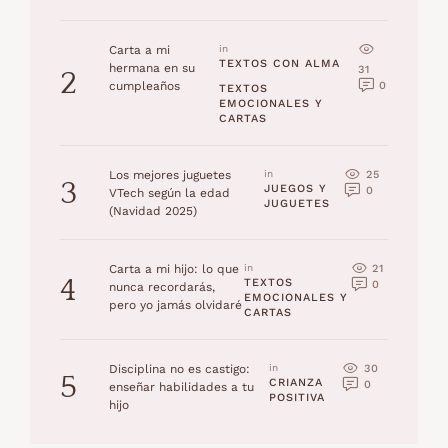
Carta a mi
in 
TEXTOS CON ALMA
hermana en su
31
2
0
cumpleaños
TEXTOS 
EMOCIONALES Y 
CARTAS
25
Los mejores juguetes
in 
3
JUEGOS Y 
0
VTech según la edad
JUGUETES
(Navidad 2025)
21
Carta a mi hijo: lo que
in 
4
TEXTOS 
0
nunca recordarás,
EMOCIONALES Y 
pero yo jamás olvidaré
CARTAS
30
Disciplina no es castigo:
in 
5
CRIANZA 
0
enseñar habilidades a tu
POSITIVA
hijo