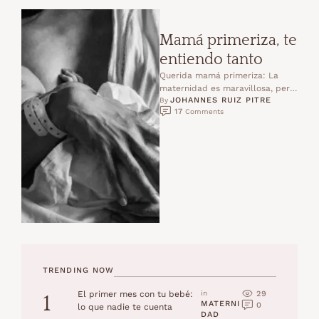
Mamá primeriza, te
entiendo tanto
Querida mamá primeriza: La
maternidad es maravillosa, pero
JOHANNES RUIZ PITRE
no es fácil. Cuando nace un
By 
17
 Comments
bebé nace con él …
TRENDING NOW
29
El primer mes con tu bebé:
in 
1
MATERNI
0
lo que nadie te cuenta
DAD