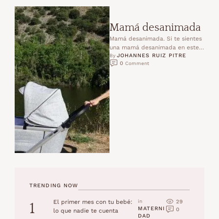
Mamá desanimada
Mamá desanimada. Si te sientes
una mamá desanimada en este
JOHANNES RUIZ PITRE
momento, este cambio de
By 
0
 Comment
mentalidad te ayudará a …
TRENDING NOW
29
El primer mes con tu bebé:
in 
1
MATERNI
0
lo que nadie te cuenta
DAD