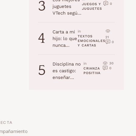
3
0
JUEGOS Y 
juguetes
JUGUETES
VTech según
la edad
(Navidad
Carta a mi
in 
4
2025)
TEXTOS 
21
hijo: lo que
EMOCIONALES 
0
nunca
Y CARTAS
recordarás,
pero yo
30
Disciplina no
in 
5
jamás
0
CRIANZA 
es castigo:
olvidaré
POSITIVA
enseñar
habilidades a
tu hijo
ECTA
mpañamiento