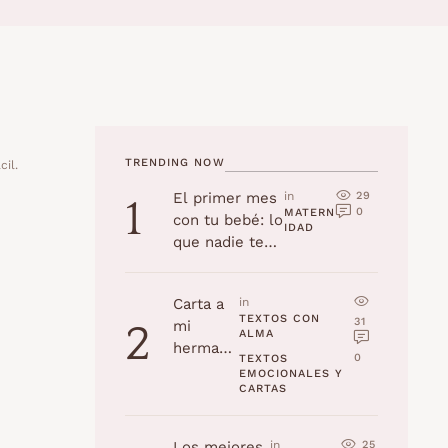
TRENDING NOW
cil.
29
El primer mes
in 
1
0
MATERN
con tu bebé: lo
IDAD
que nadie te
cuenta
Carta a
in 
TEXTOS CON 
31
mi
2
ALMA
hermana
0
TEXTOS 
en su
EMOCIONALES Y 
CARTAS
cumplea
ños
25
Los mejores
in 