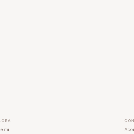
LORA
CON
e mí
Aco