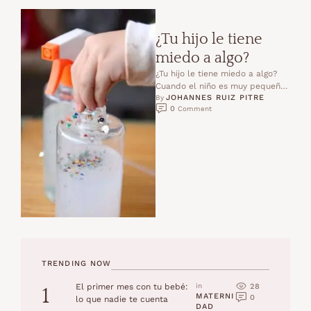
¿Tu hijo le tiene
miedo a algo?
¿Tu hijo le tiene miedo a algo?
Cuando el niño es muy pequeño,
JOHANNES RUIZ PITRE
alrededor de los dos, tres, …
By 
0
 Comment
TRENDING NOW
28
El primer mes con tu bebé:
in 
1
MATERNI
0
lo que nadie te cuenta
DAD