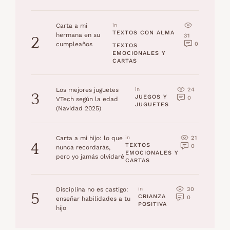
Carta a mi
in 
TEXTOS CON ALMA
hermana en su
31
2
0
cumpleaños
TEXTOS 
EMOCIONALES Y 
CARTAS
24
Los mejores juguetes
in 
3
JUEGOS Y 
0
VTech según la edad
JUGUETES
(Navidad 2025)
21
Carta a mi hijo: lo que
in 
4
TEXTOS 
0
nunca recordarás,
EMOCIONALES Y 
pero yo jamás olvidaré
CARTAS
30
Disciplina no es castigo:
in 
5
CRIANZA 
0
enseñar habilidades a tu
POSITIVA
hijo