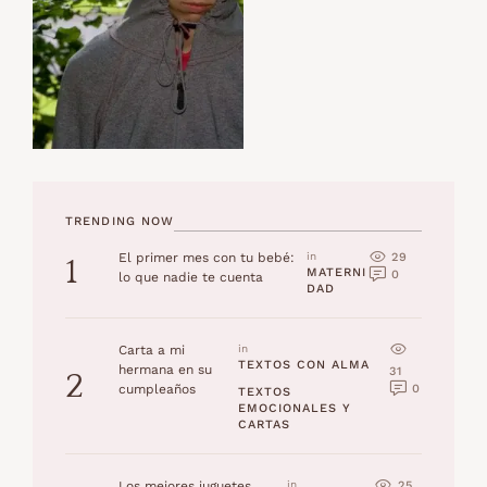
TRENDING NOW
29
El primer mes con tu bebé:
in 
1
MATERNI
0
lo que nadie te cuenta
DAD
Carta a mi
in 
TEXTOS CON ALMA
hermana en su
31
2
0
cumpleaños
TEXTOS 
EMOCIONALES Y 
CARTAS
25
Los mejores juguetes
in 