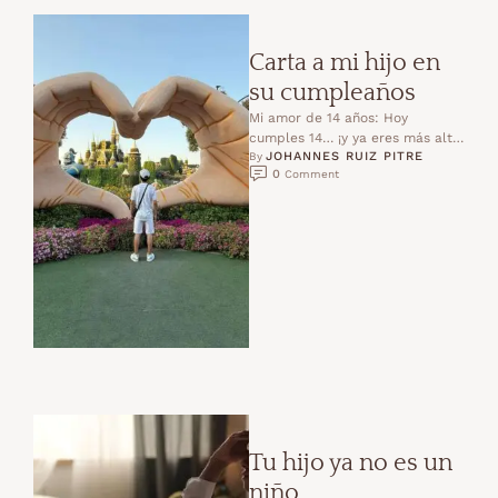
Carta a mi hijo en
su cumpleaños
Mi amor de 14 años: Hoy
cumples 14… ¡y ya eres más alto
JOHANNES RUIZ PITRE
que yo!Quién lo diría… aquel …
By 
0
 Comment
Tu hijo ya no es un
niño