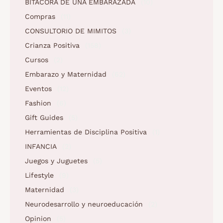
BITÁCORA DE UNA EMBARAZADA
(10)
Compras
(11)
CONSULTORIO DE MIMITOS
(3)
Crianza Positiva
(158)
Cursos
(2)
Embarazo y Maternidad
(62)
Eventos
(12)
Fashion
(6)
Gift Guides
(5)
Herramientas de Disciplina Positiva
(1)
INFANCIA
(2)
Juegos y Juguetes
(5)
Lifestyle
(9)
Maternidad
(3)
Neurodesarrollo y neuroeducación
(2)
Opinion
(5)