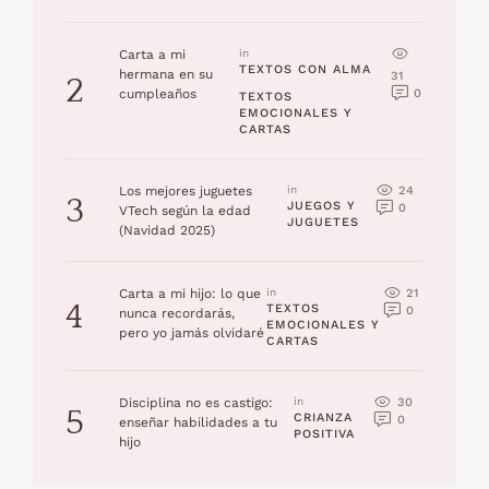
Carta a mi
in 
TEXTOS CON ALMA
hermana en su
31
2
0
cumpleaños
TEXTOS 
EMOCIONALES Y 
CARTAS
24
Los mejores juguetes
in 
3
JUEGOS Y 
0
VTech según la edad
JUGUETES
(Navidad 2025)
21
Carta a mi hijo: lo que
in 
4
TEXTOS 
0
nunca recordarás,
EMOCIONALES Y 
pero yo jamás olvidaré
CARTAS
30
Disciplina no es castigo:
in 
5
CRIANZA 
0
enseñar habilidades a tu
POSITIVA
hijo