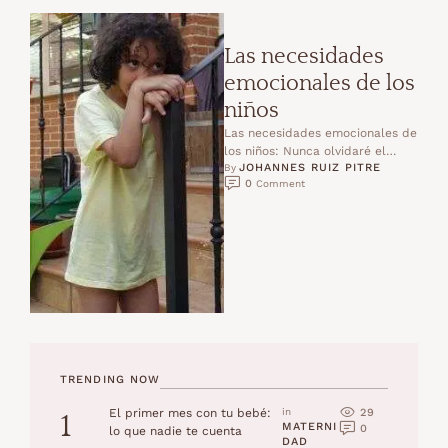
Las necesidades
emocionales de los
niños
Las necesidades emocionales de
los niños: Nunca olvidaré el
JOHANNES RUIZ PITRE
hábito que comencé y que
By 
0
 Comment
marcó la mayor diferencia en los
…
TRENDING NOW
29
El primer mes con tu bebé:
in 
1
MATERNI
0
lo que nadie te cuenta
DAD