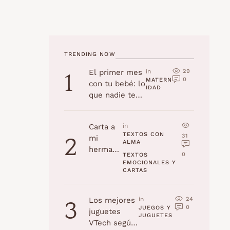
TRENDING NOW
29
El primer mes
in 
1
0
MATERN
con tu bebé: lo
IDAD
que nadie te
cuenta
Carta a
in 
TEXTOS CON 
31
mi
2
ALMA
hermana
0
TEXTOS 
en su
EMOCIONALES Y 
CARTAS
cumplea
ños
24
Los mejores
in 
3
0
JUEGOS Y 
juguetes
JUGUETES
VTech según