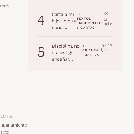
la edad
 abrió
(Navidad
Carta a mi
in 
4
2025)
TEXTOS 
21
hijo: lo que
EMOCIONALES 
0
nunca
Y CARTAS
recordarás,
pero yo
30
Disciplina no
in 
5
jamás
0
CRIANZA 
es castigo:
olvidaré
POSITIVA
enseñar
habilidades a
tu hijo
ECTA
mpañamiento
acto