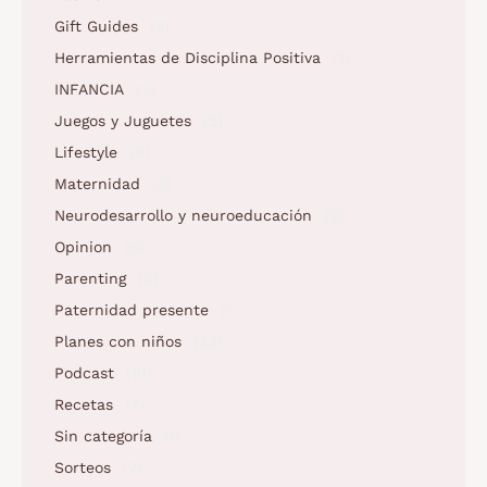
Gift Guides
(5)
Herramientas de Disciplina Positiva
(1)
INFANCIA
(2)
Juegos y Juguetes
(5)
Lifestyle
(9)
Maternidad
(3)
Neurodesarrollo y neuroeducación
(2)
Opinion
(5)
Parenting
(5)
Paternidad presente
(1)
Planes con niños
(23)
Podcast
(10)
Recetas
(7)
Sin categoría
(1)
Sorteos
(2)