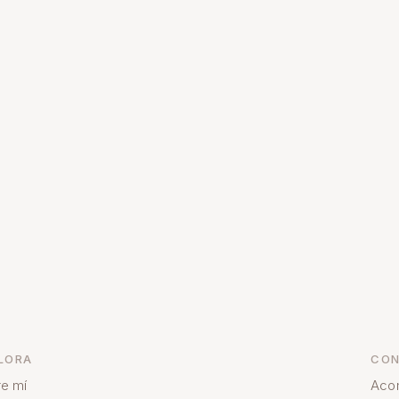
LORA
CON
e mí
Aco