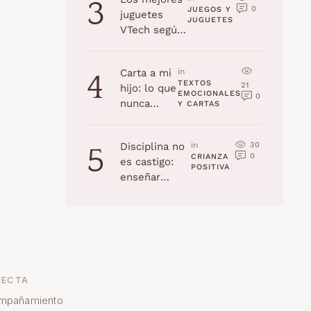
3
0
JUEGOS Y 
juguetes
JUGUETES
VTech según
la edad
(Navidad
Carta a mi
in 
4
2025)
TEXTOS 
21
hijo: lo que
EMOCIONALES 
0
nunca
Y CARTAS
recordarás,
pero yo
30
Disciplina no
in 
5
jamás
0
CRIANZA 
es castigo:
olvidaré
POSITIVA
enseñar
habilidades a
tu hijo
ECTA
mpañamiento