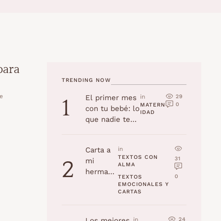
para
TRENDING NOW
le
29
El primer mes
in 
1
0
MATERN
con tu bebé: lo
IDAD
que nadie te
cuenta
Carta a
in 
TEXTOS CON 
31
mi
2
ALMA
hermana
0
TEXTOS 
en su
EMOCIONALES Y 
CARTAS
cumplea
ños
24
Los mejores
in 