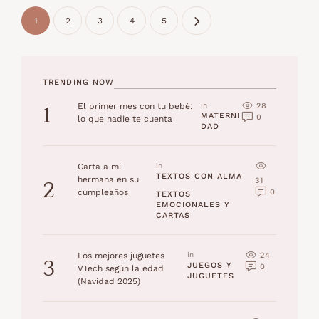
1
2
3
4
5
TRENDING NOW
28
El primer mes con tu bebé:
in 
1
MATERNI
0
lo que nadie te cuenta
DAD
Carta a mi
in 
TEXTOS CON ALMA
hermana en su
31
2
0
cumpleaños
TEXTOS 
EMOCIONALES Y 
CARTAS
24
Los mejores juguetes
in 
3
JUEGOS Y 
0
VTech según la edad
JUGUETES
(Navidad 2025)