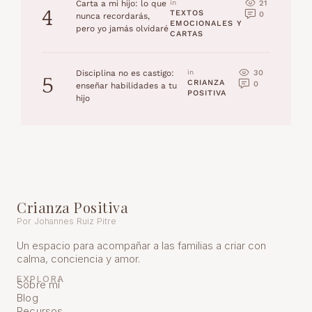
21
Carta a mi hijo: lo que
in 
4
TEXTOS 
0
nunca recordarás,
EMOCIONALES Y 
pero yo jamás olvidaré
CARTAS
30
Disciplina no es castigo:
in 
5
CRIANZA 
0
enseñar habilidades a tu
POSITIVA
hijo
Crianza Positiva
Por Johannes Ruiz Pitre
Un espacio para acompañar a las familias a criar con
calma, conciencia y amor.
EXPLORA
Sobre mí
Blog
Recursos