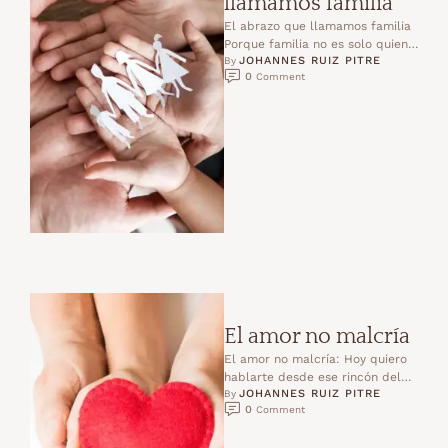
llamamos familia
El abrazo que llamamos familia
Porque familia no es solo quien
JOHANNES RUIZ PITRE
comparte tu sangre, sino quien
By 
0
 Comment
te arropa …
El amor no malcría
El amor no malcría: Hoy quiero
hablarte desde ese rincón del
JOHANNES RUIZ PITRE
alma donde habita la culpa,
By 
0
 Comment
donde se …