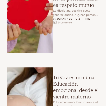
es respeto mutuo
La disciplina positiva suele
generar dudas. Algunas personas
JOHANNES RUIZ PITRE
piensan que educar con respeto
By 
0
 Comment
significa dejar hacer lo que …
Tu voz es mi cuna:
Educación
emocional desde el
vientre materno
Educación emocional durante el