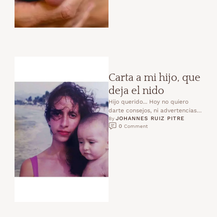
Carta a mi hijo, que
deja el nido
Hijo querido... Hoy no quiero
darte consejos, ni advertencias,
JOHANNES RUIZ PITRE
ni instrucciones.Hoy solo quiero
By 
0
 Comment
escribirte con el corazón en …