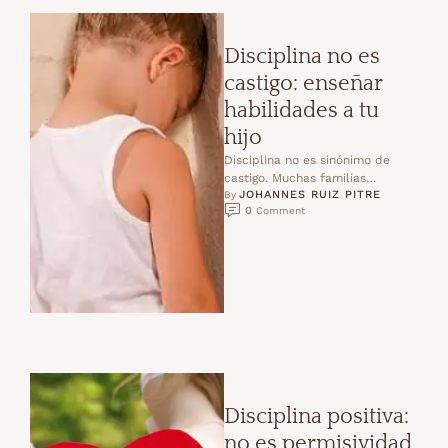
Disciplina no es
castigo: enseñar
habilidades a tu
hijo
Disciplina no es sinónimo de
castigo. Muchas familias
JOHANNES RUIZ PITRE
confunden la disciplina con
By 
0
 Comment
gritos, amenazas o castigos que
buscan …
Disciplina positiva:
no es permisividad,