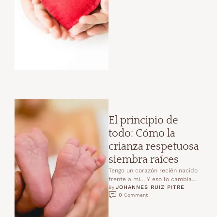
El principio de
todo: Cómo la
crianza respetuosa
siembra raíces
Tengo un corazón recién nacido
frente a mí… Y eso lo cambia
JOHANNES RUIZ PITRE
todo. No se trata solo de …
By 
0
 Comment