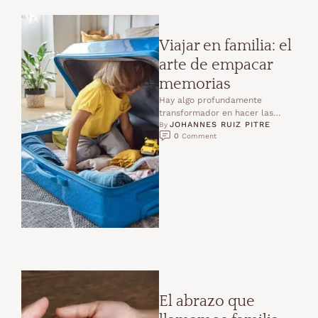
Viajar en familia: el
arte de empacar
memorias
Hay algo profundamente
transformador en hacer las
JOHANNES RUIZ PITRE
maletas con los hijos. No
By 
0
 Comment
importa si vamos lejos o cerca,
…
El abrazo que