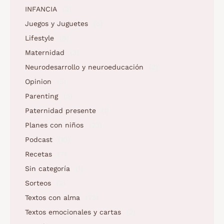
INFANCIA
(2)
Juegos y Juguetes
(5)
Lifestyle
(9)
Maternidad
(3)
Neurodesarrollo y neuroeducación
(2)
Opinion
(5)
Parenting
(5)
Paternidad presente
(1)
Planes con niños
(23)
Podcast
(10)
Recetas
(7)
Sin categoría
(1)
Sorteos
(2)
Textos con alma
(73)
Textos emocionales y cartas
(2)