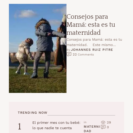
Consejos para
Mamá: esta es tu
maternidad
Consejos para Mamá: esta es tu
maternidad. ⠀ Este mismo
JOHANNES RUIZ PITRE
momento, ahora. Este día. Esta
By 
22
 Comments
noche. ⠀ Esta es la infancia …
TRENDING NOW
29
El primer mes con tu bebé:
in 
1
MATERNI
0
lo que nadie te cuenta
DAD