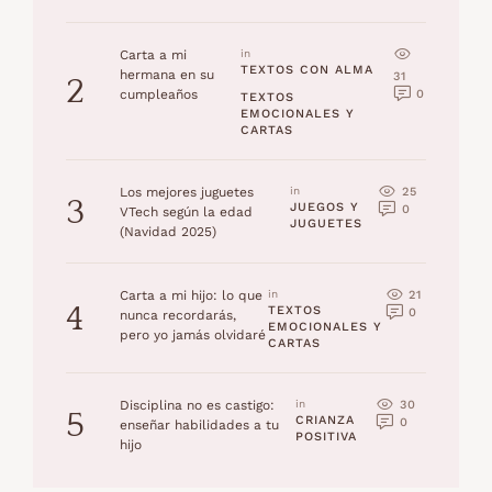
Carta a mi
in 
TEXTOS CON ALMA
hermana en su
31
2
0
cumpleaños
TEXTOS 
EMOCIONALES Y 
CARTAS
25
Los mejores juguetes
in 
3
JUEGOS Y 
0
VTech según la edad
JUGUETES
(Navidad 2025)
21
Carta a mi hijo: lo que
in 
4
TEXTOS 
0
nunca recordarás,
EMOCIONALES Y 
pero yo jamás olvidaré
CARTAS
30
Disciplina no es castigo:
in 
5
CRIANZA 
0
enseñar habilidades a tu
POSITIVA
hijo