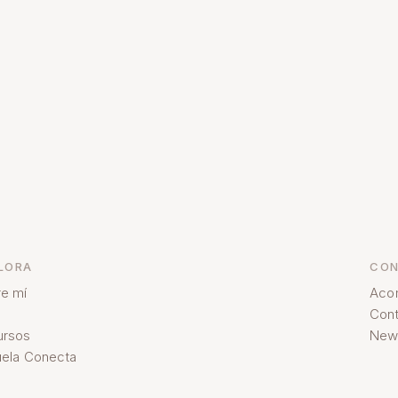
LORA
CON
e mí
Aco
Cont
ursos
News
ela Conecta