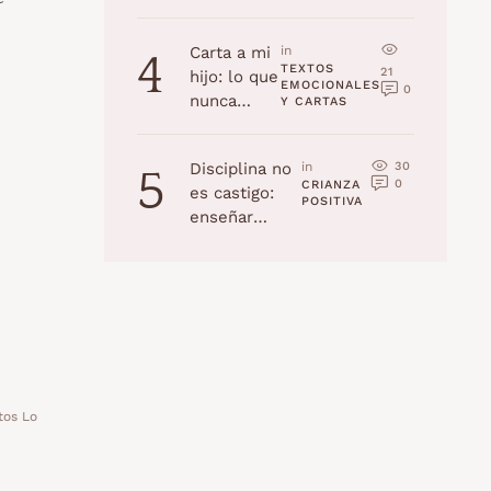
la edad
(Navidad
Carta a mi
in 
4
2025)
TEXTOS 
21
hijo: lo que
EMOCIONALES 
0
nunca
Y CARTAS
recordarás,
pero yo
30
Disciplina no
in 
5
jamás
0
CRIANZA 
es castigo:
olvidaré
POSITIVA
enseñar
habilidades a
tu hijo
tos Lo