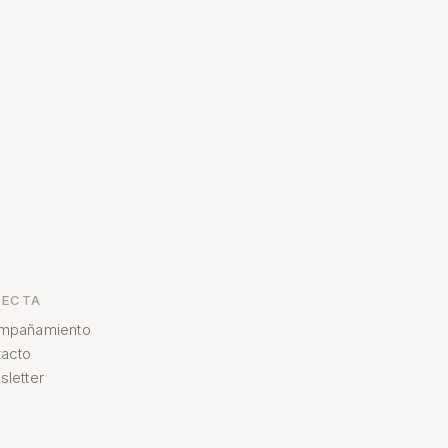
ECTA
mpañamiento
acto
letter