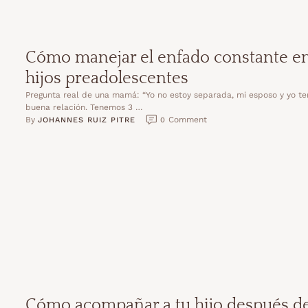
Cómo manejar el enfado constante en
hijos preadolescentes
Pregunta real de una mamá: “Yo no estoy separada, mi esposo y yo t
buena relación. Tenemos 3 …
By 
 Comment
JOHANNES RUIZ PITRE
0
Cómo acompañar a tu hijo después d