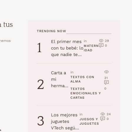
 tus
TRENDING NOW
enemos
29
El primer mes
in 
1
0
MATERN
con tu bebé: lo
IDAD
que nadie te
cuenta
Carta a
in 
TEXTOS CON 
31
mi
2
ALMA
hermana
0
TEXTOS 
en su
EMOCIONALES Y 
CARTAS
cumplea
ños
24
Los mejores
in 
3
0
JUEGOS Y 
juguetes
JUGUETES
VTech según
e