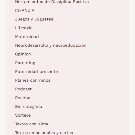
Herramientas de Disciplina Positiva
(1)
INFANCIA
(2)
Juegos y Juguetes
(5)
Lifestyle
(9)
Maternidad
(3)
Neurodesarrollo y neuroeducación
(2)
Opinion
(5)
Parenting
(5)
Paternidad presente
(1)
Planes con niños
(23)
Podcast
(10)
Recetas
(7)
Sin categoría
(1)
Sorteos
(2)
Textos con alma
(73)
Textos emocionales y cartas
(2)