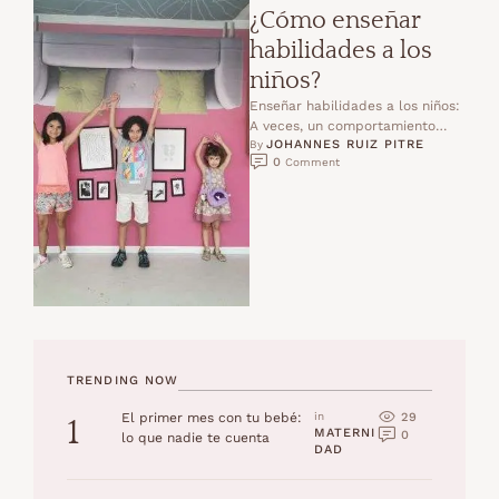
¿Cómo enseñar
habilidades a los
niños?
Enseñar habilidades a los niños:
A veces, un comportamiento
JOHANNES RUIZ PITRE
inadecuado ocurre porque los
By 
0
 Comment
niños no pueden hacer lo …
TRENDING NOW
29
El primer mes con tu bebé:
in 
1
MATERNI
0
lo que nadie te cuenta
DAD