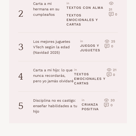
Carta a mi
in 
TEXTOS CON ALMA
hermana en su
31
2
0
cumpleaños
TEXTOS 
EMOCIONALES Y 
CARTAS
25
Los mejores juguetes
in 
3
JUEGOS Y 
0
VTech según la edad
JUGUETES
(Navidad 2025)
21
Carta a mi hijo: lo que
in 
4
TEXTOS 
0
nunca recordarás,
EMOCIONALES Y 
pero yo jamás olvidaré
CARTAS
30
Disciplina no es castigo:
in 
5
CRIANZA 
0
enseñar habilidades a tu
POSITIVA
hijo