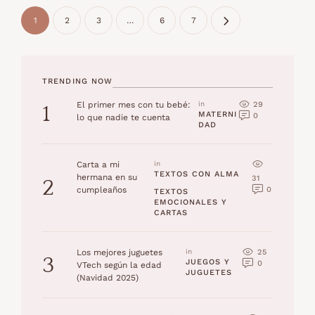
1
2
3
…
6
7
TRENDING NOW
29
El primer mes con tu bebé:
in 
1
MATERNI
0
lo que nadie te cuenta
DAD
Carta a mi
in 
TEXTOS CON ALMA
hermana en su
31
2
0
cumpleaños
TEXTOS 
EMOCIONALES Y 
CARTAS
25
Los mejores juguetes
in 
3
JUEGOS Y 
0
VTech según la edad
JUGUETES
(Navidad 2025)