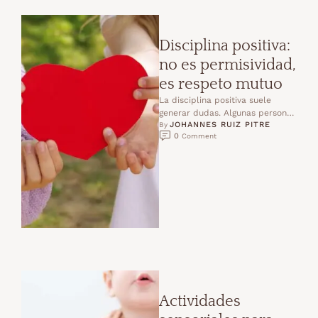
Disciplina positiva:
no es permisividad,
es respeto mutuo
La disciplina positiva suele
generar dudas. Algunas personas
JOHANNES RUIZ PITRE
piensan que educar con respeto
By 
0
 Comment
significa dejar hacer lo que …
Actividades