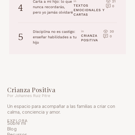
21
Carta a mi hijo: lo que
in 
4
TEXTOS 
0
nunca recordarás,
EMOCIONALES Y 
pero yo jamás olvidaré
CARTAS
30
Disciplina no es castigo:
in 
5
CRIANZA 
0
enseñar habilidades a tu
POSITIVA
hijo
Crianza Positiva
Por Johannes Ruiz Pitre
Un espacio para acompañar a las familias a criar con
calma, conciencia y amor.
EXPLORA
Sobre mí
Blog
Recursos