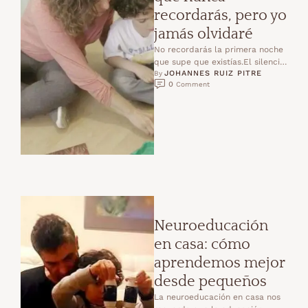
recordarás, pero yo
jamás olvidaré
No recordarás la primera noche
que supe que existías.El silencio
JOHANNES RUIZ PITRE
era distinto,y dentro de mí
By 
0
 Comment
comenzó una vida …
Neuroeducación
en casa: cómo
aprendemos mejor
desde pequeños
La neuroeducación en casa nos