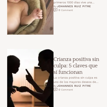
primeros 1000 días vive una
JOHANNES RUIZ PITRE
etapa de desarrollo tan intensa
By 
0
 Comment
que nunca volverá …
Crianza positiva sin
culpa: 5 claves que
sí funcionan
La crianza positiva sin culpa es
uno de los mayores deseos de
JOHANNES RUIZ PITRE
las familias de hoy. Queremos
By 
0
 Comment
educar …