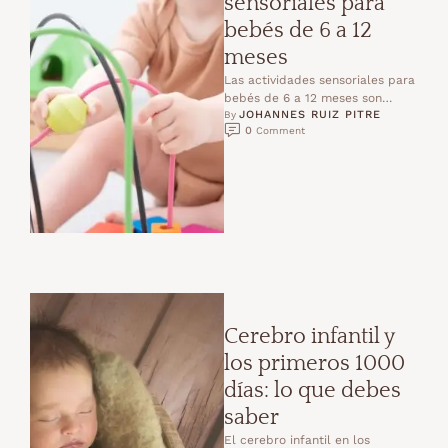
sensoriales para
bebés de 6 a 12
meses
Las actividades sensoriales para
bebés de 6 a 12 meses son
JOHANNES RUIZ PITRE
fundamentales en esta etapa, en
By 
0
 Comment
la que …
Cerebro infantil y
los primeros 1000
días: lo que debes
saber
El cerebro infantil en los