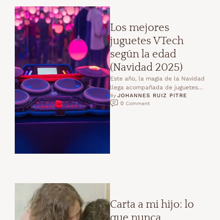
Los mejores
juguetes VTech
según la edad
(Navidad 2025)
Este año, la magia de la Navidad
llega acompañada de juguetes
JOHANNES RUIZ PITRE
que no solo entretienen, sino
By 
0
 Comment
que educan, …
Carta a mi hijo: lo
que nunca