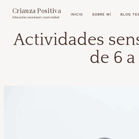
Crianza Positiva
INICIO
SOBRE MÍ
BLOG TE
Educación emocional y maternidad
Actividades sen
de 6 a