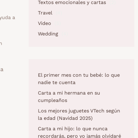
Textos emocionales y cartas
(2)
Travel
(4)
ayuda a
Video
(5)
Wedding
(4)
n
la
El primer mes con tu bebé: lo que
nadie te cuenta
Carta a mi hermana en su
cumpleaños
Los mejores juguetes VTech según
la edad (Navidad 2025)
Carta a mi hijo: lo que nunca
recordarás, pero yo jamás olvidaré