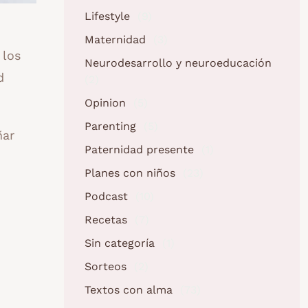
Lifestyle
(9)
Maternidad
(3)
 los
Neurodesarrollo y neuroeducación
d
(2)
Opinion
(5)
Parenting
(5)
ñar
Paternidad presente
(1)
Planes con niños
(23)
Podcast
(10)
Recetas
(7)
Sin categoría
(1)
Sorteos
(2)
Textos con alma
(73)