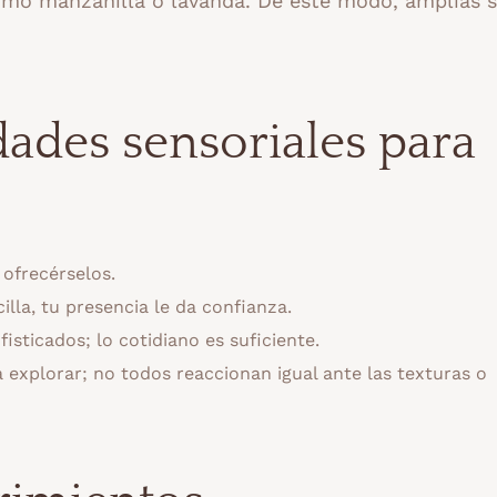
omo manzanilla o lavanda. De este modo, amplías 
dades sensoriales para
 ofrecérselos.
illa, tu presencia le da confianza.
sticados; lo cotidiano es suficiente.
explorar; no todos reaccionan igual ante las texturas o