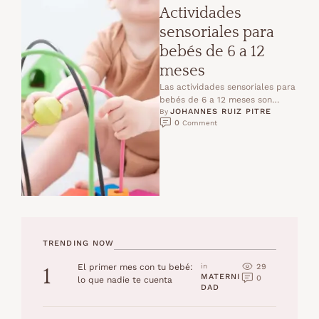
Actividades
sensoriales para
bebés de 6 a 12
meses
Las actividades sensoriales para
bebés de 6 a 12 meses son
JOHANNES RUIZ PITRE
fundamentales en esta etapa, en
By 
0
 Comment
la que …
TRENDING NOW
29
El primer mes con tu bebé:
in 
1
MATERNI
0
lo que nadie te cuenta
DAD