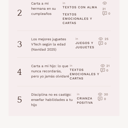
Carta a mi
in 
TEXTOS CON ALMA
hermana en su
31
2
0
cumpleaños
TEXTOS 
EMOCIONALES Y 
CARTAS
25
Los mejores juguetes
in 
3
JUEGOS Y 
0
VTech según la edad
JUGUETES
(Navidad 2025)
21
Carta a mi hijo: lo que
in 
4
TEXTOS 
0
nunca recordarás,
EMOCIONALES Y 
pero yo jamás olvidaré
CARTAS
30
Disciplina no es castigo:
in 
5
CRIANZA 
0
enseñar habilidades a tu
POSITIVA
hijo