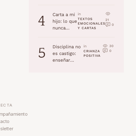
la edad
(Navidad
Carta a mi
in 
4
2025)
TEXTOS 
21
hijo: lo que
EMOCIONALES 
0
nunca
Y CARTAS
recordarás,
pero yo
30
Disciplina no
in 
5
jamás
0
CRIANZA 
es castigo:
olvidaré
POSITIVA
enseñar
habilidades a
tu hijo
ECTA
mpañamiento
acto
letter