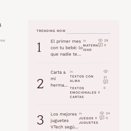
n
TRENDING NOW
mos
29
El primer mes
in 
1
0
MATERN
con tu bebé: lo
IDAD
que nadie te
cuenta
Carta a
in 
TEXTOS CON 
31
mi
2
ALMA
hermana
0
TEXTOS 
en su
EMOCIONALES Y 
CARTAS
cumplea
ños
24
Los mejores
in 
3
0
JUEGOS Y 
juguetes
JUGUETES
VTech según