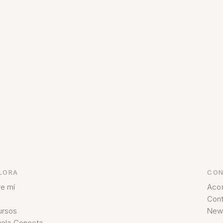
LORA
CON
e mí
Aco
Cont
ursos
News
ela Conecta