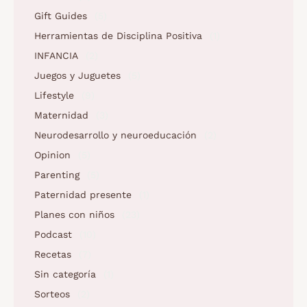
Gift Guides
(5)
Herramientas de Disciplina Positiva
(1)
INFANCIA
(2)
Juegos y Juguetes
(5)
Lifestyle
(9)
Maternidad
(3)
Neurodesarrollo y neuroeducación
(2)
Opinion
(5)
Parenting
(5)
Paternidad presente
(1)
Planes con niños
(23)
Podcast
(10)
Recetas
(7)
Sin categoría
(1)
Sorteos
(2)