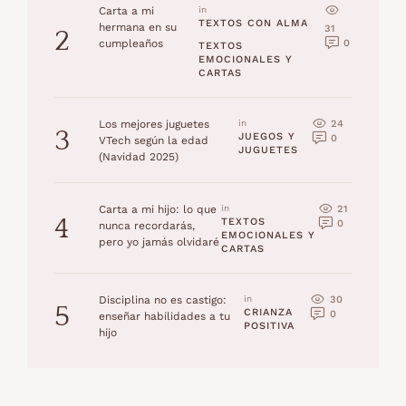
Carta a mi
in 
TEXTOS CON ALMA
hermana en su
31
2
0
cumpleaños
TEXTOS 
EMOCIONALES Y 
CARTAS
24
Los mejores juguetes
in 
3
JUEGOS Y 
0
VTech según la edad
JUGUETES
(Navidad 2025)
21
Carta a mi hijo: lo que
in 
4
TEXTOS 
0
nunca recordarás,
EMOCIONALES Y 
pero yo jamás olvidaré
CARTAS
30
Disciplina no es castigo:
in 
5
CRIANZA 
0
enseñar habilidades a tu
POSITIVA
hijo