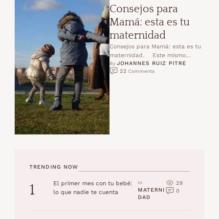
Consejos para
Mamá: esta es tu
maternidad
Consejos para Mamá: esta es tu
maternidad. ⠀ Este mismo
JOHANNES RUIZ PITRE
momento, ahora. Este día. Esta
By 
22
 Comments
noche. ⠀ Esta es la infancia …
TRENDING NOW
29
El primer mes con tu bebé:
in 
1
MATERNI
0
lo que nadie te cuenta
DAD