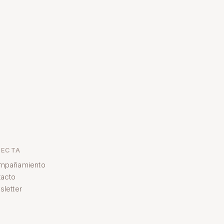
ECTA
mpañamiento
acto
letter