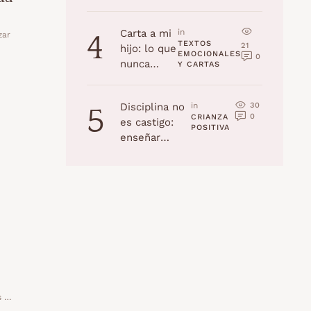
la edad
(Navidad
Carta a mi
in 
zar
4
2025)
TEXTOS 
21
hijo: lo que
EMOCIONALES 
0
nunca
Y CARTAS
recordarás,
pero yo
30
Disciplina no
in 
5
jamás
0
CRIANZA 
es castigo:
olvidaré
POSITIVA
enseñar
habilidades a
tu hijo
s …