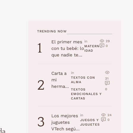
TRENDING NOW
29
El primer mes
in 
1
0
MATERN
con tu bebé: lo
IDAD
que nadie te
cuenta
Carta a
in 
TEXTOS CON 
31
mi
2
ALMA
hermana
0
TEXTOS 
en su
EMOCIONALES Y 
CARTAS
cumplea
ños
24
Los mejores
in 
3
0
JUEGOS Y 
juguetes
JUGUETES
VTech según
da