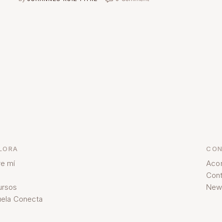
LORA
CON
e mí
Aco
Cont
ursos
News
ela Conecta