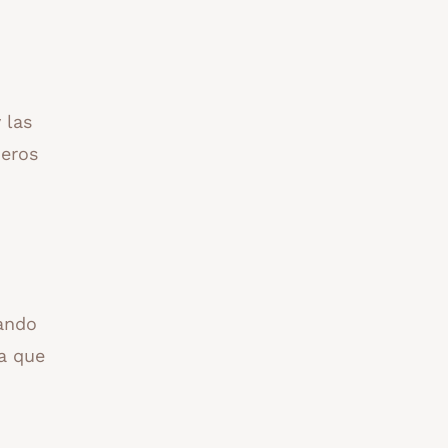
 las
meros
uando
a que