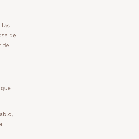
 las
ose de
r de
 que
ablo,
a