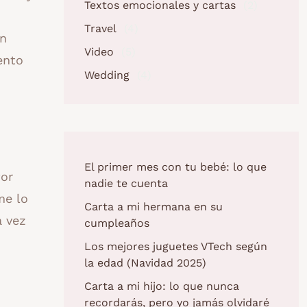
Textos emocionales y cartas
(2)
Travel
(4)
en
Video
(5)
ento
Wedding
(4)
El primer mes con tu bebé: lo que
Por
nadie te cuenta
me lo
Carta a mi hermana en su
a vez
cumpleaños
Los mejores juguetes VTech según
la edad (Navidad 2025)
Carta a mi hijo: lo que nunca
recordarás, pero yo jamás olvidaré