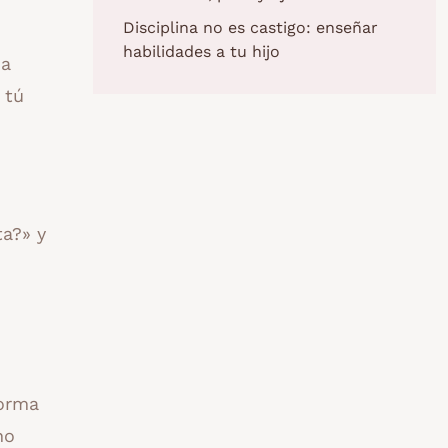
Disciplina no es castigo: enseñar
habilidades a tu hijo
na
 tú
ta?» y
forma
no