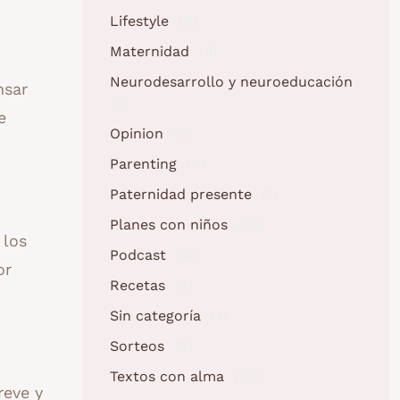
Lifestyle
(9)
Maternidad
(3)
Neurodesarrollo y neuroeducación
nsar
(2)
e
Opinion
(5)
Parenting
(5)
Paternidad presente
(1)
Planes con niños
(23)
 los
Podcast
(10)
or
Recetas
(7)
Sin categoría
(1)
Sorteos
(2)
Textos con alma
(73)
reve y