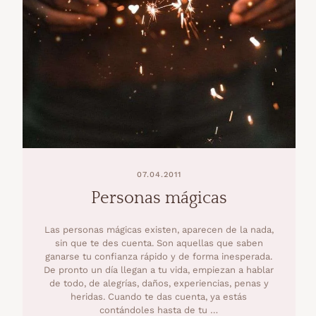
07.04.2011
Personas mágicas
Las personas mágicas existen, aparecen de la nada,
sin que te des cuenta. Son aquellas que saben
ganarse tu confianza rápido y de forma inesperada.
De pronto un día llegan a tu vida, empiezan a hablar
de todo, de alegrías, daños, experiencias, penas y
heridas. Cuando te das cuenta, ya estás
contándoles hasta de tu …