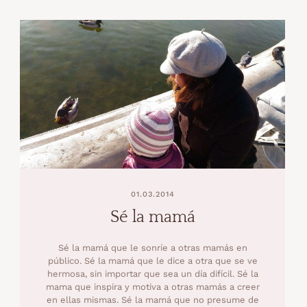
01.03.2014
Sé la mamá
Sé la mamá que le sonríe a otras mamás en
público. Sé la mamá que le dice a otra que se ve
hermosa, sin importar que sea un día difícil. Sé la
mama que inspira y motiva a otras mamás a creer
en ellas mismas. Sé la mamá que no presume de