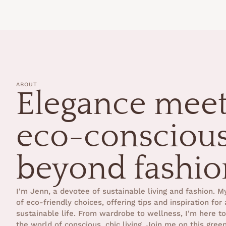
ABOUT
Elegance mee
eco-consciou
beyond fashio
I'm Jenn, a devotee of sustainable living and fashion. My
of eco-friendly choices, offering tips and inspiration for 
sustainable life. From wardrobe to wellness, I'm here t
the world of conscious, chic living. Join me on this gree