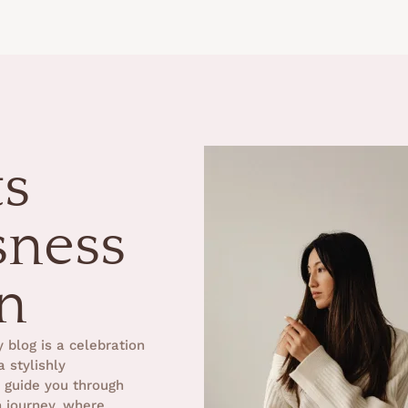
ts
sness
n
 blog is a celebration
a stylishly
o guide you through
n journey, where