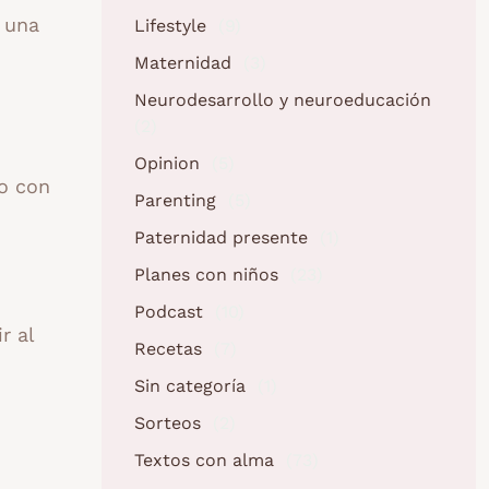
 una
Lifestyle
(9)
Maternidad
(3)
Neurodesarrollo y neuroeducación
(2)
Opinion
(5)
to con
Parenting
(5)
Paternidad presente
(1)
Planes con niños
(23)
Podcast
(10)
r al
Recetas
(7)
Sin categoría
(1)
Sorteos
(2)
Textos con alma
(73)