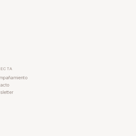
ECTA
mpañamiento
acto
letter