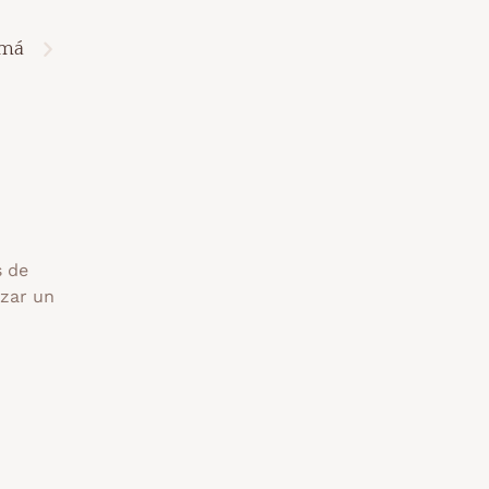
amá
s de
izar un