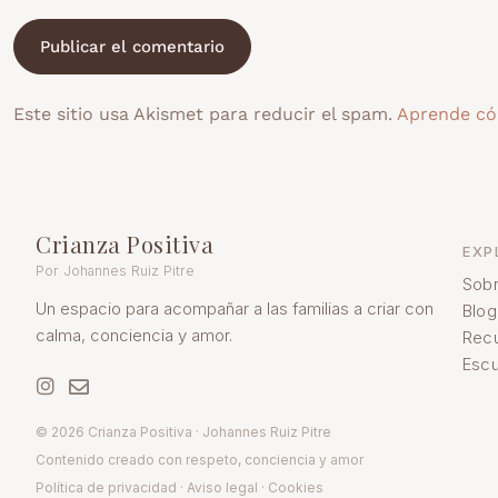
Este sitio usa Akismet para reducir el spam.
Aprende có
Crianza Positiva
EXP
Por Johannes Ruiz Pitre
Sobr
Un espacio para acompañar a las familias a criar con
Blog
calma, conciencia y amor.
Rec
Escu
© 2026 Crianza Positiva · Johannes Ruiz Pitre
Contenido creado con respeto, conciencia y amor
Política de pr
ivacidad
·
Aviso legal
·
Cookies