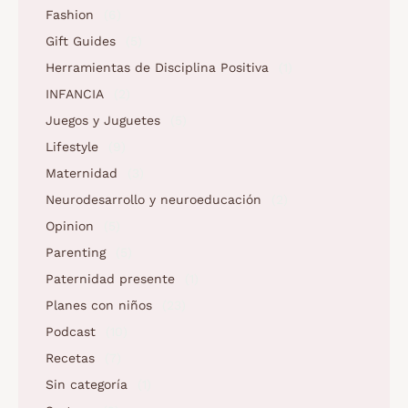
Fashion
(6)
Gift Guides
(5)
Herramientas de Disciplina Positiva
(1)
INFANCIA
(2)
Juegos y Juguetes
(5)
Lifestyle
(9)
Maternidad
(3)
Neurodesarrollo y neuroeducación
(2)
Opinion
(5)
Parenting
(5)
Paternidad presente
(1)
Planes con niños
(23)
Podcast
(10)
Recetas
(7)
Sin categoría
(1)