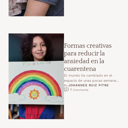
Formas creativas
para reducir la
ansiedad en la
cuarentena
El mundo ha cambiado en el
espacio de unas pocas semanas.
JOHANNES RUIZ PITRE
El brote de COVID-19 ha
By 
7
 Comments
causado un …