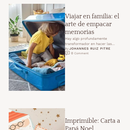
Viajar en familia: el
arte de empacar
memorias
Hay algo profundamente
transformador en hacer las
JOHANNES RUIZ PITRE
maletas con los hijos. No
By 
0
 Comment
importa si vamos lejos o cerca,
…
Imprimible: Carta a
Papá Noel