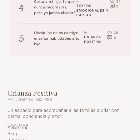
21
Carta a mi hijo: lo que
in 
4
TEXTOS 
0
nunca recordarás,
EMOCIONALES Y 
pero yo jamás olvidaré
CARTAS
30
Disciplina no es castigo:
in 
5
CRIANZA 
0
enseñar habilidades a tu
POSITIVA
hijo
Crianza Positiva
Por Johannes Ruiz Pitre
Un espacio para acompañar a las familias a criar con
calma, conciencia y amor.
EXPLORA
Sobre mí
Blog
Recursos