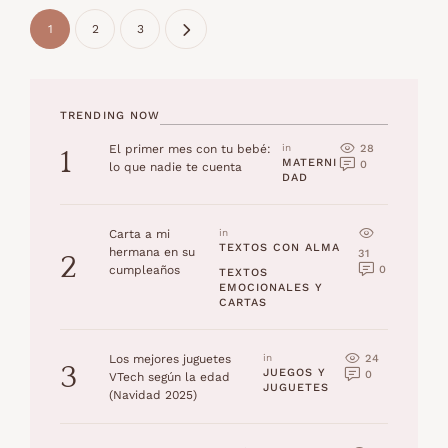
1
2
3
TRENDING NOW
28
El primer mes con tu bebé:
in 
1
MATERNI
0
lo que nadie te cuenta
DAD
Carta a mi
in 
TEXTOS CON ALMA
hermana en su
31
2
0
cumpleaños
TEXTOS 
EMOCIONALES Y 
CARTAS
24
Los mejores juguetes
in 
3
JUEGOS Y 
0
VTech según la edad
JUGUETES
(Navidad 2025)