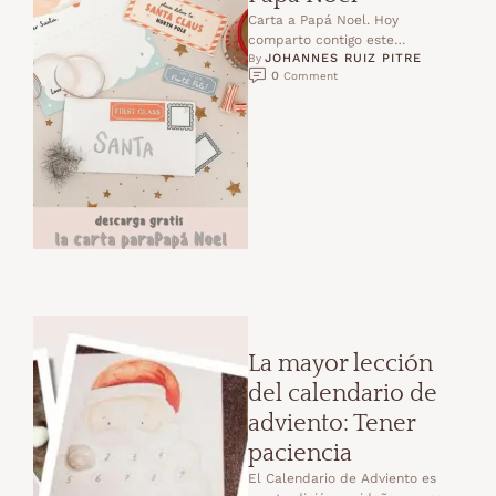
Carta a Papá Noel. Hoy
comparto contigo este
JOHANNES RUIZ PITRE
imprimible bonito y especial
By 
0
 Comment
para que tu peque escriba la …
La mayor lección
del calendario de
adviento: Tener
paciencia
El Calendario de Adviento es