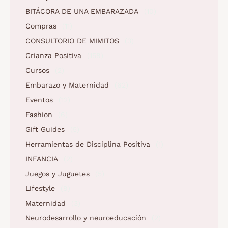
BITÁCORA DE UNA EMBARAZADA
(10)
Compras
(11)
CONSULTORIO DE MIMITOS
(3)
Crianza Positiva
(158)
Cursos
(2)
Embarazo y Maternidad
(62)
Eventos
(12)
Fashion
(6)
Gift Guides
(5)
Herramientas de Disciplina Positiva
(1)
INFANCIA
(2)
Juegos y Juguetes
(5)
Lifestyle
(9)
Maternidad
(3)
Neurodesarrollo y neuroeducación
(2)