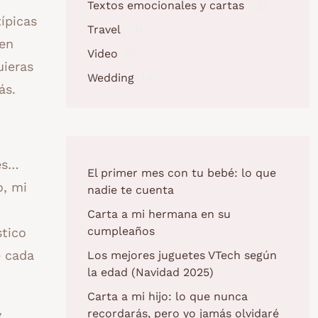
Textos emocionales y cartas
(2)
ípicas
Travel
(4)
 en
Video
(5)
uieras
Wedding
(4)
ás.
es…
El primer mes con tu bebé: lo que
o, mi
nadie te cuenta
Carta a mi hermana en su
cumpleaños
stico
e cada
Los mejores juguetes VTech según
la edad (Navidad 2025)
Carta a mi hijo: lo que nunca
recordarás, pero yo jamás olvidaré
y