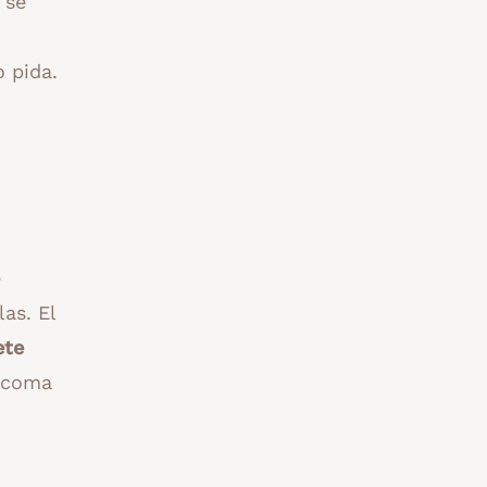
 se
o pida.
e
as. El
ete
e coma