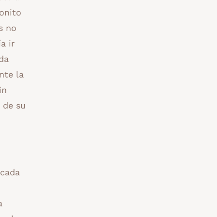
onito
s no
a ir
nda
nte la
in
 de su
 cada
a