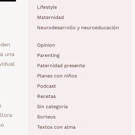
Lifestyle
(9)
Maternidad
(3)
Neurodesarrollo y neuroeducación
(2)
eden
Opinion
(5)
da una
Parenting
(5)
vidual
Paternidad presente
(1)
Planes con niños
(23)
Podcast
(10)
Recetas
(7)
s
Sin categoría
(1)
llora
Sorteos
(2)
no
Textos con alma
(73)