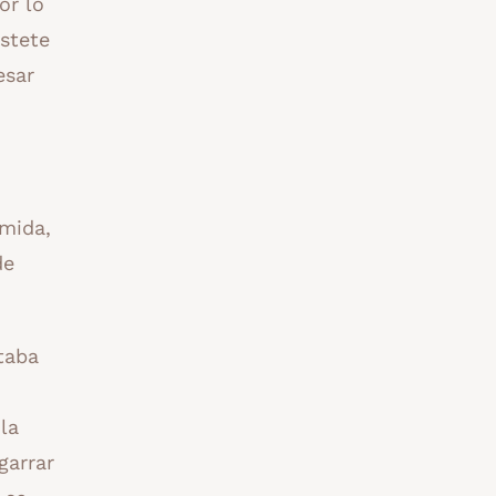
or lo
stete
esar
mida,
de
taba
la
garrar