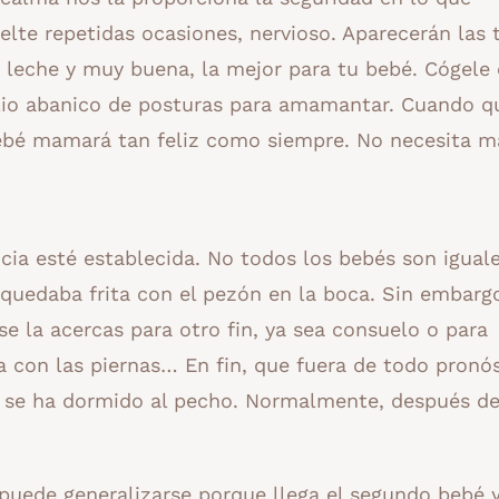
lte repetidas ocasiones, nervioso. Aparecerán las t
s leche y muy buena, la mejor para tu bebé. Cógele
lio abanico de posturas para amamantar. Cuando q
bebé mamará tan feliz como siempre. No necesita m
cia esté establecida. No todos los bebés son igual
quedaba frita con el pezón en la boca. Sin embarg
se la acercas para otro fin, ya sea consuelo o para
a con las piernas… En fin, que fuera de todo pronó
z se ha dormido al pecho. Normalmente, después d
puede generalizarse porque llega el segundo bebé 