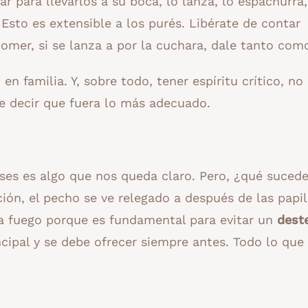
ar para llevarlos a su boca, lo lanza, lo espachurra,
 Esto es extensible a los purés. Libérate de contar
comer, si se lanza a por la cuchara, dale tanto com
n familia. Y, sobre todo, tener espíritu crítico, no
re decir que fuera lo más adecuado.
ses es algo que nos queda claro. Pero, ¿qué suced
ón, el pecho se ve relegado a después de las papill
 a fuego porque es fundamental para evitar un
dest
incipal y se debe ofrecer siempre antes. Todo lo qu