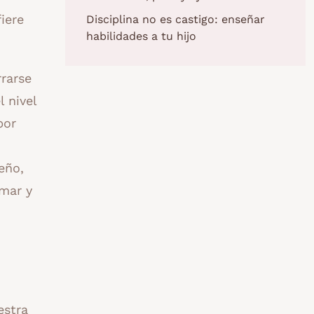
iere
Disciplina no es castigo: enseñar
habilidades a tu hijo
rarse
 nivel
por
ueño,
mar y
estra