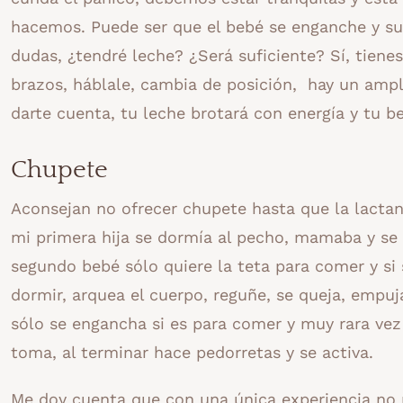
hacemos. Puede ser que el bebé se enganche y sue
dudas, ¿tendré leche? ¿Será suficiente? Sí, tiene
brazos, háblale, cambia de posición, hay un amp
darte cuenta, tu leche brotará con energía y tu 
Chupete
Aconsejan no ofrecer chupete hasta que la lactan
mi primera hija se dormía al pecho, mamaba y se 
segundo bebé sólo quiere la teta para comer y si 
dormir, arquea el cuerpo, reguñe, se queja, empuj
sólo se engancha si es para comer y muy rara ve
toma, al terminar hace pedorretas y se activa.
Me doy cuenta que con una única experiencia no 