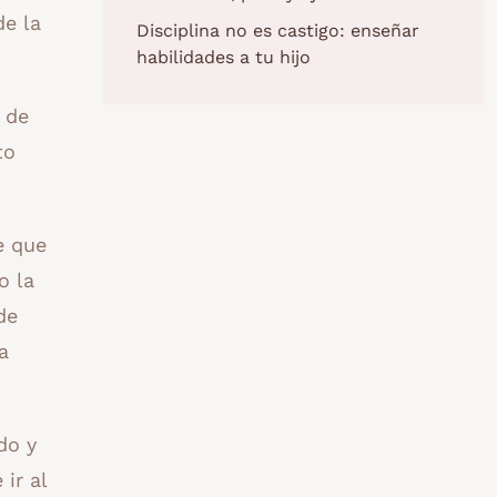
de la
Disciplina no es castigo: enseñar
habilidades a tu hijo
 de
to
e que
o la
de
a
do y
ir al