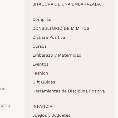
BITÁCORA DE UNA EMBARAZADA
(10)
Compras
(11)
CONSULTORIO DE MIMITOS
(3)
Crianza Positiva
(158)
Cursos
(2)
Embarazo y Maternidad
(62)
Eventos
(12)
Fashion
(6)
Gift Guides
(5)
 me
Herramientas de Disciplina Positiva
(1)
mucho
INFANCIA
(2)
Juegos y Juguetes
(5)