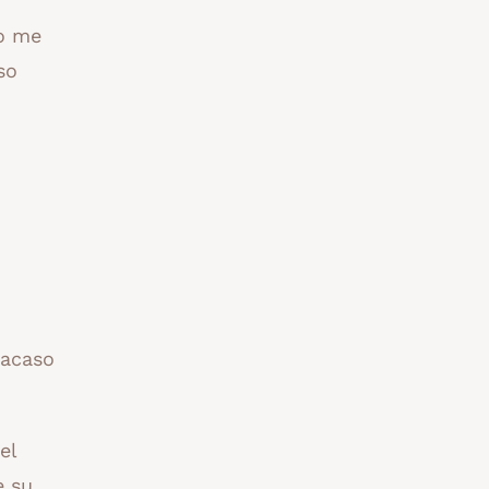
no me
so
 acaso
el
e su