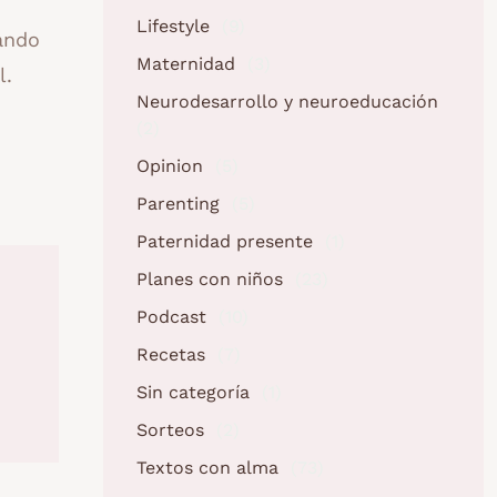
Lifestyle
(9)
ando
Maternidad
(3)
l.
Neurodesarrollo y neuroeducación
(2)
Opinion
(5)
Parenting
(5)
Paternidad presente
(1)
Planes con niños
(23)
Podcast
(10)
Recetas
(7)
Sin categoría
(1)
Sorteos
(2)
Textos con alma
(73)