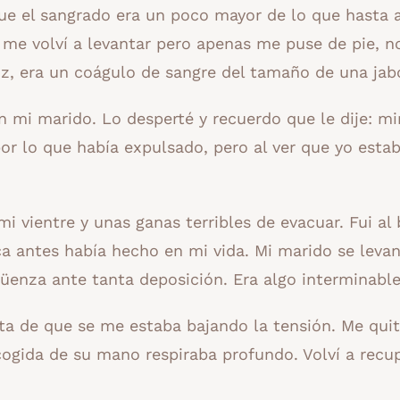
e el sangrado era un poco mayor de lo que hasta 
 me volví a levantar pero apenas me puse de pie, n
luz, era un coágulo de sangre del tamaño de una jab
 mi marido. Lo desperté y recuerdo que le dije: mi
or lo que había expulsado, pero al ver que yo esta
i vientre y unas ganas terribles de evacuar. Fui al
 antes había hecho en mi vida. Mi marido se leva
enza ante tanta deposición. Era algo interminable
ta de que se me estaba bajando la tensión. Me qui
cogida de su mano respiraba profundo. Volví a recu