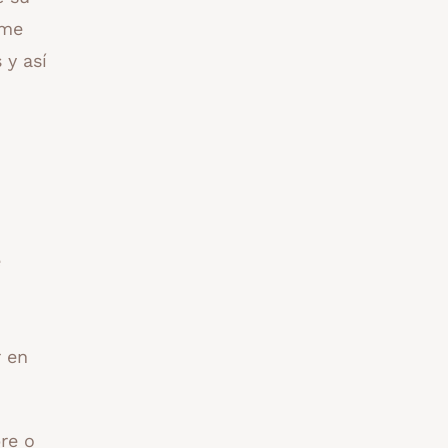
 me
 y así
e
r en
re o