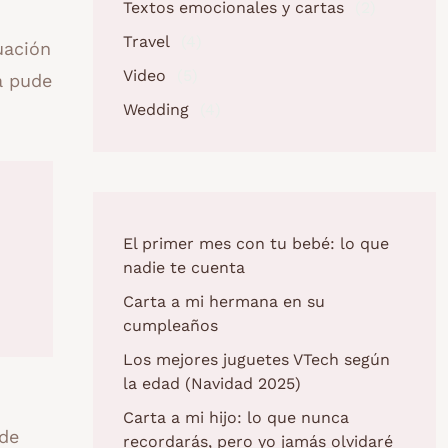
Textos emocionales y cartas
(2)
Travel
(4)
uación
Video
(5)
a pude
Wedding
(4)
El primer mes con tu bebé: lo que
nadie te cuenta
Carta a mi hermana en su
cumpleaños
Los mejores juguetes VTech según
la edad (Navidad 2025)
Carta a mi hijo: lo que nunca
 de
recordarás, pero yo jamás olvidaré