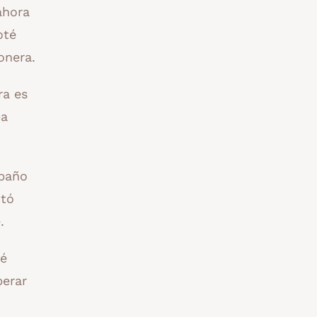
ahora
oté
onera.
ra es
ba
 baño
ntó
.
té
perar