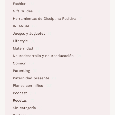
Fashion
(6)
Gift Guides
(5)
Herramientas de Disciplina Positiva
(1)
INFANCIA
(2)
Juegos y Juguetes
(5)
Lifestyle
(9)
Maternidad
(3)
Neurodesarrollo y neuroeducación
(2)
Opinion
(5)
Parenting
(5)
Paternidad presente
(1)
Planes con niños
(23)
Podcast
(10)
Recetas
(7)
Sin categoría
(1)