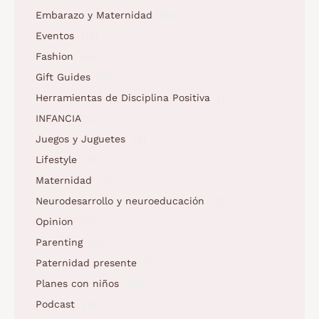
Embarazo y Maternidad
(62)
Eventos
(12)
Fashion
(6)
Gift Guides
(5)
Herramientas de Disciplina Positiva
(1)
INFANCIA
(2)
Juegos y Juguetes
(5)
Lifestyle
(9)
Maternidad
(3)
Neurodesarrollo y neuroeducación
(2)
Opinion
(5)
Parenting
(5)
Paternidad presente
(1)
Planes con niños
(23)
Podcast
(10)