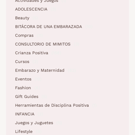
Actividades y Juegos
(1)
ADOLESCENCIA
(3)
Beauty
(5)
BITÁCORA DE UNA EMBARAZADA
(10)
Compras
(11)
CONSULTORIO DE MIMITOS
(3)
Crianza Positiva
(158)
Cursos
(2)
Embarazo y Maternidad
(62)
Eventos
(12)
Fashion
(6)
Gift Guides
(5)
Herramientas de Disciplina Positiva
(1)
INFANCIA
(2)
Juegos y Juguetes
(5)
Lifestyle
(9)