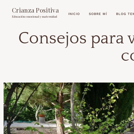
Crianza Positiva
INICIO
SOBRE MÍ
BLOG TE
Educación emocional y maternidad
Consejos para v
c