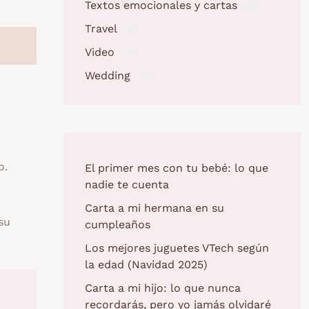
Textos emocionales y cartas
(2)
Travel
(4)
Video
(5)
Wedding
(4)
o.
El primer mes con tu bebé: lo que
nadie te cuenta
Carta a mi hermana en su
su
cumpleaños
Los mejores juguetes VTech según
la edad (Navidad 2025)
Carta a mi hijo: lo que nunca
recordarás, pero yo jamás olvidaré