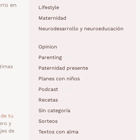
erro en
Lifestyle
(9)
Maternidad
(3)
Neurodesarrollo y neuroeducación
(2)
Opinion
(5)
Parenting
(5)
ptimas
Paternidad presente
(1)
Planes con niños
(23)
Podcast
(10)
Recetas
(7)
Sin categoría
(1)
 de tu
Sorteos
(2)
ero y
jes de
Textos con alma
(73)