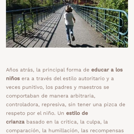
Años atrás, la principal forma de
educar a los
niños
era a través del estilo autoritario y a
veces punitivo, los padres y maestros se
comportaban de manera arbitraria,
controladora, represiva, sin tener una pizca de
respeto por el niño. Un
estilo de
crianza
basado en la crítica, la culpa, la
comparación, la humillación, las recompensas