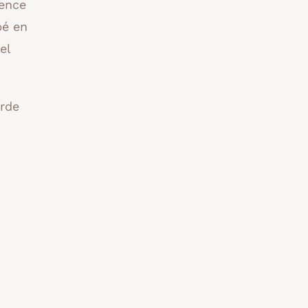
ience
bé en
el
arde