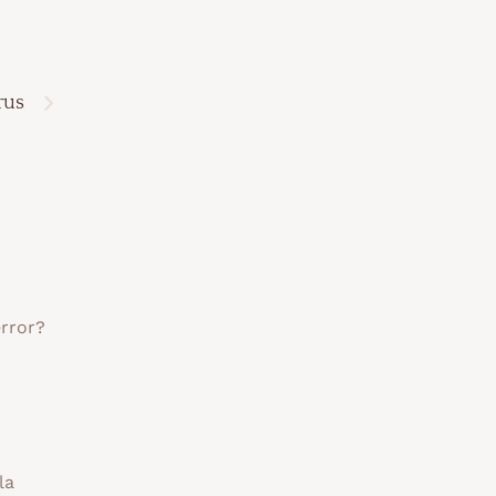
rus
error?
la