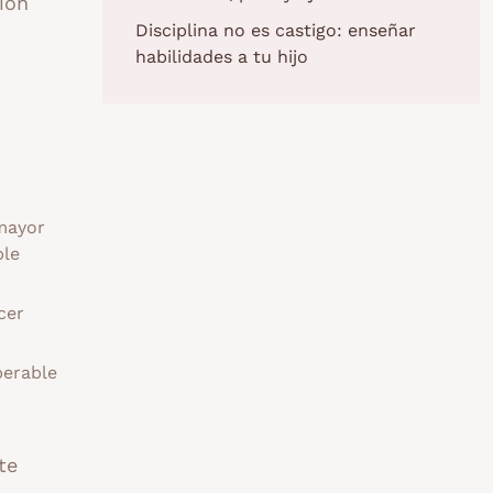
ión
Disciplina no es castigo: enseñar
habilidades a tu hijo
(mayor
ble
cer
perable
te