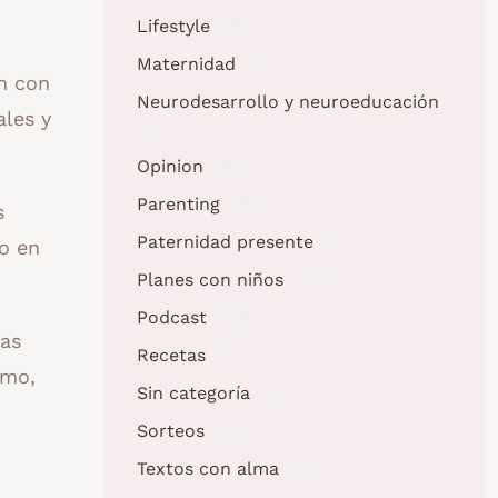
Lifestyle
(9)
Maternidad
(3)
an con
Neurodesarrollo y neuroeducación
ales y
(2)
Opinion
(5)
Parenting
(5)
s
Paternidad presente
(1)
go en
Planes con niños
(23)
Podcast
(10)
las
Recetas
(7)
imo,
Sin categoría
(1)
Sorteos
(2)
Textos con alma
(73)