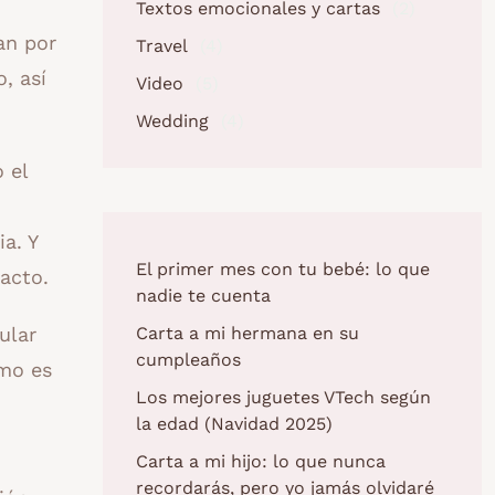
Textos emocionales y cartas
(2)
an por
Travel
(4)
, así
Video
(5)
Wedding
(4)
 el
a. Y
El primer mes con tu bebé: lo que
acto.
nadie te cuenta
ular
Carta a mi hermana en su
cumpleaños
ómo es
Los mejores juguetes VTech según
la edad (Navidad 2025)
Carta a mi hijo: lo que nunca
recordarás, pero yo jamás olvidaré